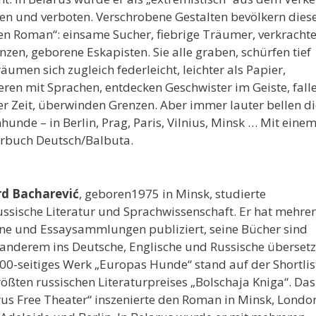
en und verboten. Verschrobene Gestalten bevölkern dies
len Roman“: einsame Sucher, fiebrige Träumer, verkracht
nzen, geborene Eskapisten. Sie alle graben, schürfen tief
äumen sich zugleich federleicht, leichter als Papier,
eren mit Sprachen, entdecken Geschwister im Geiste, fall
er Zeit, überwinden Grenzen. Aber immer lauter bellen di
hunde – in Berlin, Prag, Paris, Vilnius, Minsk … Mit eine
rbuch Deutsch/Balbuta.
rd Bacharević
, geboren1975 in Minsk, studierte
ussische Literatur und Sprachwissenschaft. Er hat mehre
e und Essaysammlungen publiziert, seine Bücher sind
 anderem ins Deutsche, Englische und Russische übersetz
900-seitiges Werk „Europas Hunde“ stand auf der Shortlis
ößten russischen Literaturpreises „Bolschaja Kniga“. Das
rus Free Theater“ inszenierte den Roman in Minsk, Londo