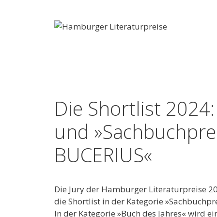
Zum
Inhalt
springen
Die Shortlist 2024
und »Sachbuchpre
BUCERIUS«
Die Jury der Hamburger Literaturpreise 202
die Shortlist in der Kategorie »Sachbuc
In der Kategorie »Buch des Jahres« wird 