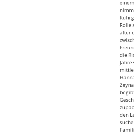
einem
nimmt
Ruhrge
Rolle 
älter
zwisc
Freund
die R
Jahre
mittle
Hanna 
Zeyna
begibt
Geschi
zupac
den L
suche
Famili