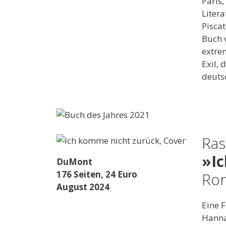
Paris
Litera
Pisca
Buch v
extrem
Exil,
deuts
Ras
»I
DuMont
176 Seiten, 24 Euro
Ro
August 2024
Eine F
Hanna