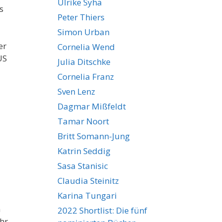
Ulrike Syha
s
Peter Thiers
Simon Urban
er
Cornelia Wend
US
Julia Ditschke
Cornelia Franz
Sven Lenz
Dagmar Mißfeldt
Tamar Noort
Britt Somann-Jung
Katrin Seddig
Sasa Stanisic
Claudia Steinitz
Karina Tungari
n
2022 Shortlist: Die fünf
hr