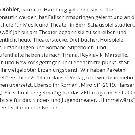
 Köhler
, wurde in Hamburg geboren, sie wollte
nautin werden, hat Fallschirmspringen gelernt und an d
chule für Musik und Theater in Bern Schauspiel studiert.
zwölf Jahren am Theater begann sie zu schreiben und
entlicht heute Theaterstücke, Drehbücher, Hörspiele,
s, Erzählungen und Romane. Stipendien- und
fenthalte haben sie nach Tirana, Reykjavík, Marseille,
n und New York getragen. Ihr Lebensmittelpunkt ist St.
. Ihr vielgelobter Erzählungsband „Wir haben Raketen
elt“ erschien 2014 im Hanser Verlag und wurde in mehre
hen übersetzt. Ebenso ihr Roman „Miroloi“ (2019, Hanser
). Sie schreibt regelmäßig für das ZEITmagazin. Seit 200
ibt sie für das Kinder- und Jugendtheater, „Himmelwärts“
r erster Roman für Kinder.