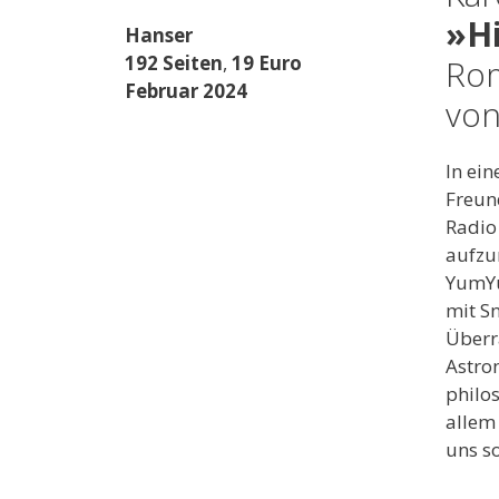
»H
Hanser
192 Seiten
,
19 Euro
Rom
Februar 2024
von
In ei
Freun
Radio
aufzu
YumYu
mit Sn
Überr
Astro
philo
allem
uns so