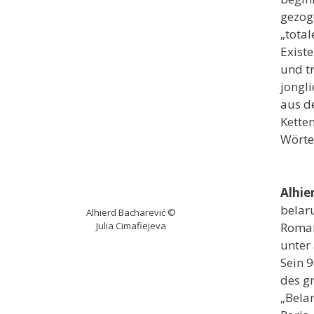
gezog
„tota
Existe
und tr
jongli
aus d
Ketten
Wörte
Alhie
belar
Alhierd Bacharević ©
Julia Cimafiejeva
Roman
unter
Sein 
des gr
„Bela