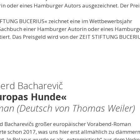
rin oder eines Hamburger Autors ausgezeichnet. Der Prei
TIFTUNG BUCERIUS« zeichnet eine im Wettbewerbsjahr
 Sachbuch einer Hamburger Autorin oder eines Hamburg
dotiert. Das Preisgeld wird von der ZEIT STIFTUNG BUCERI
ierd Bacharevič
uropas Hunde«
an (Deutsch von Thomas Weiler)
rd Bacharevičs großer europäischer Vorabend-Roman
rte schon 2017, was uns hier erst allmählich zu dämmer
t. In Belarus wurde er als „extremistisch“ aus dem Verke