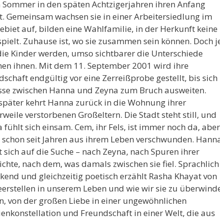
 Sommer in den späten Achtzigerjahren ihren Anfang
. Gemeinsam wachsen sie in einer Arbeitersiedlung im
biet auf, bilden eine Wahlfamilie, in der Herkunft keine
spielt. Zuhause ist, wo sie zusammen sein können. Doch j
 die Kinder werden, umso sichtbarer die Unterschiede
hen ihnen. Mit dem 11. September 2001 wird ihre
schaft endgültig vor eine Zerreißprobe gestellt, bis sich
isse zwischen Hanna und Zeyna zum Bruch ausweiten.
 später kehrt Hanna zurück in die Wohnung ihrer
rweile verstorbenen Großeltern. Die Stadt steht still, und
fühlt sich einsam. Cem, ihr Fels, ist immer noch da, aber
 schon seit Jahren aus ihrem Leben verschwunden. Hann
 sich auf die Suche – nach Zeyna, nach Spuren ihrer
chte, nach dem, was damals zwischen sie fiel. Sprachlich
kend und gleichzeitig poetisch erzählt Rasha Khayat von
eerstellen in unserem Leben und wie wir sie zu überwind
n, von der großen Liebe in einer ungewöhnlichen
enkonstellation und Freundschaft in einer Welt, die aus