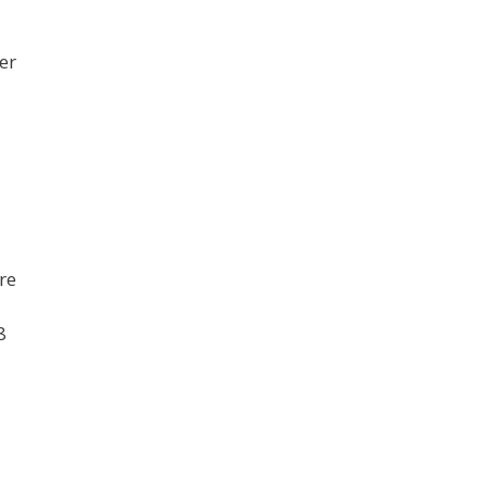
er
re
8