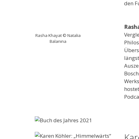
den F
Rash
Vergl
Rasha Khayat © Natalia
Balanina
Philos
Übers
längst
Ausze
Bosch
Werks
hostet
Podca
Kar