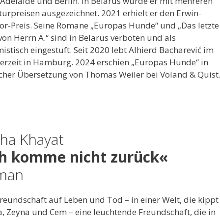
, Adelaide und Berlin. In Belarus wurde er mit mehreren
turpreisen ausgezeichnet. 2021 erhielt er den Erwin-
tor-Preis. Seine Romane „Europas Hunde“ und „Das letzte
on Herrn A.“ sind in Belarus verboten und als
istisch eingestuft. Seit 2020 lebt Alhierd Bacharević im
 derzeit in Hamburg. 2024 erschien „Europas Hunde“ in
cher Übersetzung von Thomas Weiler bei Voland & Quist
ha Khayat
ch komme nicht zurück«
man
reundschaft auf Leben und Tod – in einer Welt, die kippt
, Zeyna und Cem – eine leuchtende Freundschaft, die in